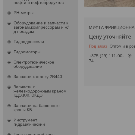
нефти и нефтепродуктов
PH-метры
Оборудование и запчасти к
вагонам,компрессорам и ж/
МУФТА ФРИКЦИОННА
д поездам
Цену уточняйте
Гидродроссели
Под заказ
Оптом и в ро
Гидромоторы
+375 (29) 111-00-
74
Электротехническое
оборудование
Запчасти к станку 2В440
Запчасти к
железнодорожным краном
КДЭ,КЖ,КЖДЭ
Запчасти на башенные
краны КБ
Инструмент
гидравлический
Грозозащитный трос