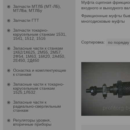
Муфта сцепная фрикционн
Запчасти МТЛБ (МТ-ЛБ),
входного и выходного ва
МТЛБв, МТЛБу
Фрикционные муфты быва
Запчасти ГТТ
многодисковые муфты
Запчасти токарно-
карусельным станкам 1531,
1541, 1512, 1516
Запасные части к станкам
1К62/1К625, 2М55, 2М57,
2Ф54, 1М63, 16К20, 2А450,
2Е450, 2Д450
Оснастка и комплектующие
к станкам
Запасные части к токарно-
карусельным станкам
1525,1Л532
Запасные части к
радиально-сверлильным
станкам
Регуляторы уровня,
вторичные приборы