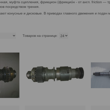
ая, муфта сцепления, фрикцион (фрикцио́н - от англ. friction —
лов посредством трения.
ют конусные и дисковые. В приводах главного движения и подач