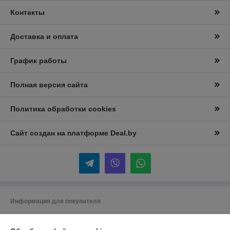
Контакты
Доставка и оплата
График работы
Полная версия сайта
Политика обработки cookies
Сайт создан на платформе Deal.by
Информация для покупателя
Юридическое лицо:
Частное предприятие “ПрофиСпец-торг”
Республика Беларусь ,Минский р-н, Большое Стиклево,ул Молодежная