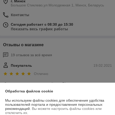
г. Минск
Большое Стиклево,ул Молодежная 1, Минск, Беларусь
Контакты
Сегодня работает с 08:30 до 15:30
Показать весь график работы
Отзывы о магазине
19 отзывов за всё время
Покупатель
19.02.2021
Отлично
Спасибо за поставку запчастей к газ 71 
Обработка файлов cookie
Покупатель
16.01.2021
Мы используем файлы cookies для обеспечения удобства
пользователей портала и предоставления персональных
Отлично
рекомендаций.
Вы можете настроить файлы cookies или
отключить их.