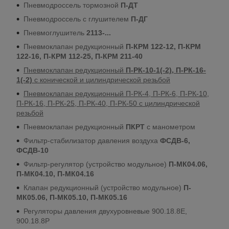
Пневмодроссель тормозной
П-ДТ
Пневмодроссель с глушителем
П-ДГ
Пневмоглушитель
2113-...
Пневмоклапан редукционный
П-КРМ 122-12, П-КРМ
122-16, П-КРМ 112-25, П-КРМ 211-40
Пневмоклапан редукционный
П-РК-10-1(-2), П-РК-16-
1(-2)
с конической и цилиндрической резьбой
Пневмоклапан редукционный П-РК-4, П-РК-6, П-РК-10,
П-РК-16, П-РК-25, П-РК-40, П-РК-50 с цилиндрической
резьбой
Пневмоклапан редукционный
ПКРТ
с манометром
Фильтр-стабилизатор давления воздуха
ФСДВ-6,
ФСДВ-10
Фильтр-регулятор (устройство модульное)
П-МК04.06,
П-МК04.10, П-МК04.16
Клапан редукционный (устройство модульное)
П-
МК05.06, П-МК05.10, П-МК05.16
Регуляторы давления двухуровневые 900.18.8E,
900.18.8P