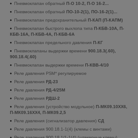
Пневмоклапан обратный
П-О 10-2, П-О 16-2...
Пневмоклапан обратный
ПО-10-2(1), ПО-16-2(1)...
Пневмоклапан предохранительный
П-КАП (П-КАПМ)
Пневмоклапан быстрого выхлопа типа
П-КБВ-10А, П-
КБВ-16А, П-КБВ-4А, П-КБВ-6А
Пневмоклапан предельного давления
П-КГ
Пневмоклапаны выдержки времени
900.18.3(.60),
900.18.4(.60)
Пневмоклапан выдержки времени
П-КВВ-4/10
Реле давления PSM* регулируемое
Реле давления
РД-23
Реле давления
РД-4/25М
Реле давления
РДШ-2
Реле давления (устройство модульное)
П-МК09.10ХХ6,
П-МК09.16ХХ4, П-МК09.2,5
Реле давления (сигнализатор давления)
СД
Реле давления 900.18.1-1(4) (клемы с винтами)
Реле давления 900.18.1/1-1(4) (штекерные клемы)