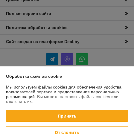
Полная версия сайта
Политика обработки cookies
Сайт создан на платформе Deal.by
Обработка файлов cookie
Информация для покупателя
Мы используем файлы cookies для обеспечения удобства
Юридическое лицо:
Частное предприятие “ПрофиСпец-торг”
пользователей портала и предоставления персональных
Республика Беларусь ,Минский р-н, Большое Стиклево,ул Молодежная
рекомендаций.
Вы можете настроить файлы cookies или
1
отключить их.
Регистрационный номер ЕГР: 692108937
Принять
УНП: 692108937
Регистрационный орган: Минский Облисполком
Отклонить