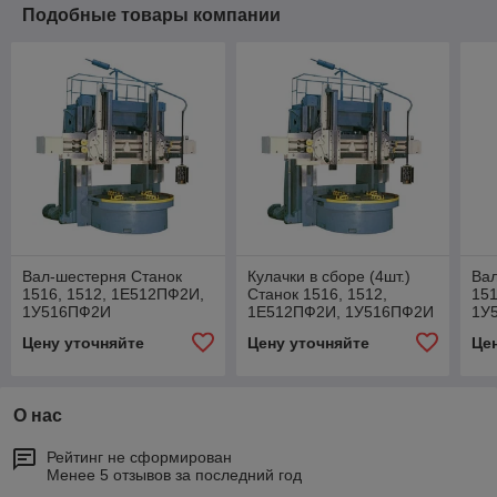
Подобные товары компании
Вал-шестерня Станок
Кулачки в сборе (4шт.)
Вал
1516, 1512, 1Е512ПФ2И,
Станок 1516, 1512,
151
1У516ПФ2И
1Е512ПФ2И, 1У516ПФ2И
1У
Цену уточняйте
Цену уточняйте
Це
О нас
Рейтинг не сформирован
Менее 5 отзывов за последний год