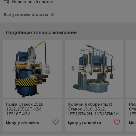
Наложенный платеж
Все условия оплаты
Подобные товары компании
Гайка Станок 1516,
Кулачки в сборе (4шт.)
Ре
1512,1Е512ПФ2И,
Станок 1516, 1512,
Ста
1Е516ПФ2И
1Е512ПФ2И, 1У516ПФ2И
1Е
Цену уточняйте
Цену уточняйте
Це