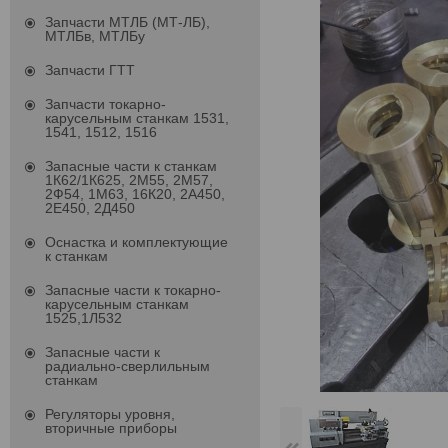
Запчасти МТЛБ (МТ-ЛБ),
МТЛБв, МТЛБу
Запчасти ГТТ
Запчасти токарно-
карусельным станкам 1531,
1541, 1512, 1516
Запасные части к станкам
1К62/1К625, 2М55, 2М57,
2Ф54, 1М63, 16К20, 2А450,
2Е450, 2Д450
Оснастка и комплектующие
к станкам
Запасные части к токарно-
карусельным станкам
1525,1Л532
Запасные части к
радиально-сверлильным
станкам
Регуляторы уровня,
вторичные приборы