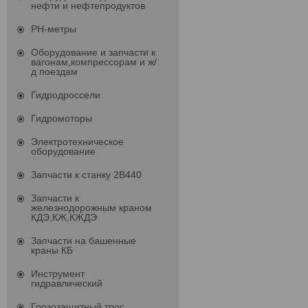
нефти и нефтепродуктов
PH-метры
Оборудование и запчасти к
вагонам,компрессорам и ж/
д поездам
Гидродроссели
Гидромоторы
Электротехническое
оборудование
Запчасти к станку 2В440
Запчасти к
железнодорожным краном
КДЭ,КЖ,КЖДЭ
Запчасти на башенные
краны КБ
Инструмент
гидравлический
Грозозащитный трос