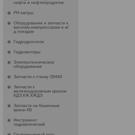
нефти и нефтепродуктов
PH-метры
Оборудование и запчасти к
вагонам,компрессорам и ж/
д поездам
Гидродроссели
Гидромоторы
Электротехническое
оборудование
Запчасти к станку 2В440
Запчасти к
железнодорожным краном
КДЭ,КЖ,КЖДЭ
Запчасти на башенные
краны КБ
Инструмент
гидравлический
Грозозащитный трос