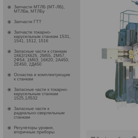
Запчасти МТЛБ (МТ-ЛБ),
МТЛБв, МТЛБу
Запчасти ГТТ
Запчасти токарно-
карусельным станкам 1531,
1541, 1512, 1516
Запасные части к станкам
1К62/1К625, 2М55, 2М57,
2Ф54, 1М63, 16К20, 2А450,
2Е450, 2Д450
Оснастка и комплектующие
к станкам
Запасные части к токарно-
карусельным станкам
1525,1Л532
Запасные части к
радиально-сверлильным
станкам
Регуляторы уровня,
вторичные приборы