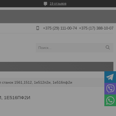
19 отзывов
+375 (29) 111-00-74
+375 (17) 388-10-07
л станок 1561,1512, 1е512п2и, 1е516пф2и
И, 1Е516ПФ2И