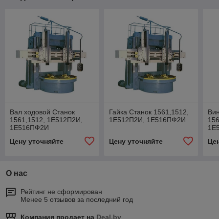
Вал ходовой Станок
Гайка Станок 1561,1512,
Вин
1561,1512, 1Е512П2И,
1Е512П2И, 1Е516ПФ2И
156
1Е516ПФ2И
1Е
Цену уточняйте
Цену уточняйте
Це
О нас
Рейтинг не сформирован
Менее 5 отзывов за последний год
Компания продает на
Deal.by