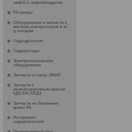
нефти и нефтепродуктов
PH-метры
Оборудование и запчасти к
вагонам,компрессорам и ж/
д поездам
Гидродроссели
Гидромоторы
Электротехническое
оборудование
Запчасти к станку 2В440
Запчасти к
железнодорожным краном
КДЭ,КЖ,КЖДЭ
Запчасти на башенные
краны КБ
Инструмент
гидравлический
Грозозащитный трос