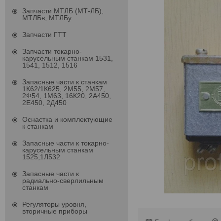
Запчасти МТЛБ (МТ-ЛБ),
МТЛБв, МТЛБу
Запчасти ГТТ
Запчасти токарно-
карусельным станкам 1531,
1541, 1512, 1516
Запасные части к станкам
1К62/1К625, 2М55, 2М57,
2Ф54, 1М63, 16К20, 2А450,
2Е450, 2Д450
Оснастка и комплектующие
к станкам
Запасные части к токарно-
карусельным станкам
1525,1Л532
Запасные части к
радиально-сверлильным
станкам
Регуляторы уровня,
вторичные приборы