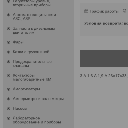
Регуляторы уровня,
вторичные приборы
График работы
Автоматы защиты сети
АЗС, АЗР
в
Запчасти к дизельным
двигателям
Фары
Катки с грузошиной
Предохранительные
клапаны
Контакторы
3 А 1,6 А 1,9 А 26×17×33
малогабаритные КМ
Амортизаторы
Амперметры и вольтметры
Насосы
Лабораторное
оборудование и приборы