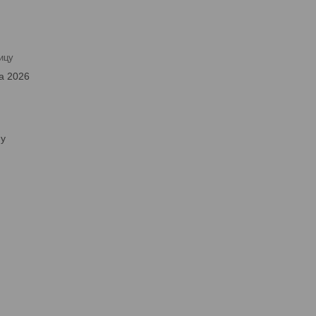
ицу
а 2026
ну