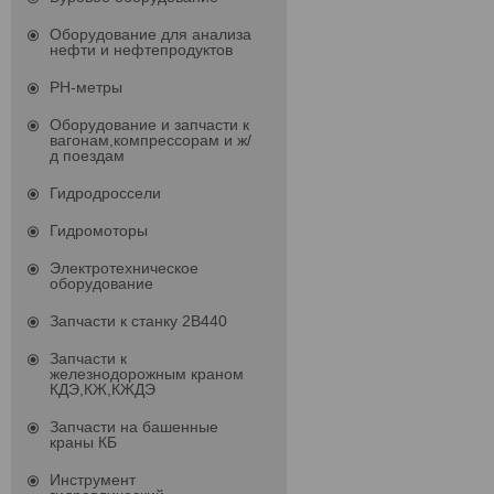
Оборудование для анализа
нефти и нефтепродуктов
PH-метры
Оборудование и запчасти к
вагонам,компрессорам и ж/
д поездам
Гидродроссели
Гидромоторы
Электротехническое
оборудование
Запчасти к станку 2В440
Запчасти к
железнодорожным краном
КДЭ,КЖ,КЖДЭ
Запчасти на башенные
краны КБ
Инструмент