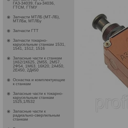
ГАЗ-34039, Газ-34036,
ГТСМ, ГТМУ
Запчасти МТЛБ (МТ-ЛБ),
МТЛБв, МТЛБу
Запчасти ГТТ
Запчасти токарно-
карусельным станкам 1531,
1541, 1512, 1516
Запасные части к станкам
1К62/1К625, 2М55, 2М57,
2Ф54, 1М63, 16К20, 2А450,
2Е450, 2Д450
Оснастка и комплектующие
к станкам
Запасные части к токарно-
карусельным станкам
1525,1Л532
Запасные части к
радиально-сверлильным
станкам