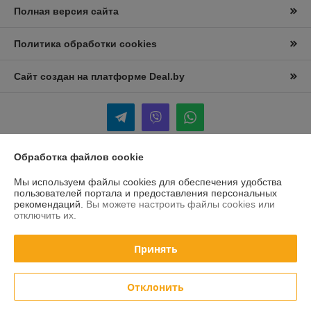
Полная версия сайта
Политика обработки cookies
Сайт создан на платформе Deal.by
Обработка файлов cookie
Информация для покупателя
Мы используем файлы cookies для обеспечения удобства
Юридическое лицо:
Частное предприятие “ПрофиСпец-торг”
пользователей портала и предоставления персональных
Республика Беларусь ,Минский р-н, Большое Стиклево,ул Молодежная
рекомендаций.
Вы можете настроить файлы cookies или
1
отключить их.
Регистрационный номер ЕГР: 692108937
Принять
УНП: 692108937
Регистрационный орган: Минский Облисполком
Отклонить
Дата регистрации компании: 18.12.2018