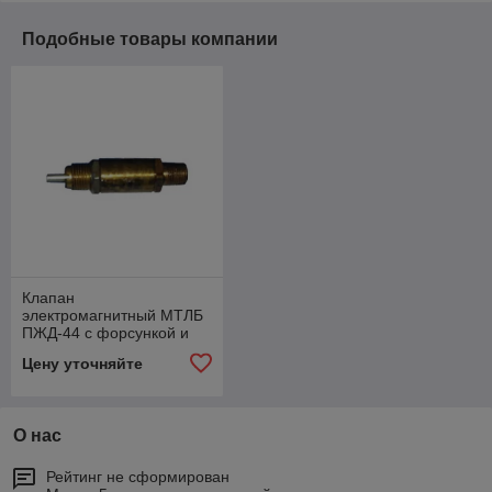
Подобные товары компании
Клапан
электромагнитный МТЛБ
ПЖД-44 с форсункой и
электронагревателем (на
Цену уточняйте
фото без эл.нагр.)
ПЖД-30-1015500-07
О нас
Рейтинг не сформирован