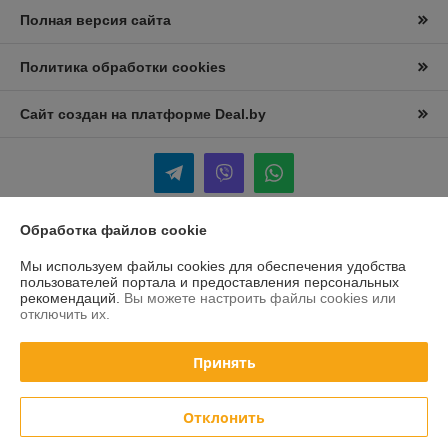
Полная версия сайта
Политика обработки cookies
Сайт создан на платформе Deal.by
Обработка файлов cookie
Информация для покупателя
Мы используем файлы cookies для обеспечения удобства
Юридическое лицо:
Частное предприятие “ПрофиСпец-торг”
пользователей портала и предоставления персональных
Республика Беларусь ,Минский р-н, Большое Стиклево,ул Молодежная
рекомендаций.
Вы можете настроить файлы cookies или
1
отключить их.
Регистрационный номер ЕГР: 692108937
Принять
УНП: 692108937
Регистрационный орган: Минский Облисполком
Отклонить
Дата регистрации компании: 18.12.2018