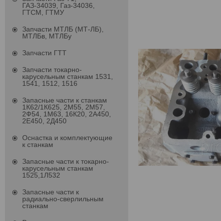
ГАЗ-34039, Газ-34036,
ГТСМ, ГТМУ
Запчасти МТЛБ (МТ-ЛБ),
МТЛБв, МТЛБу
Запчасти ГТТ
Запчасти токарно-
карусельным станкам 1531,
1541, 1512, 1516
Запасные части к станкам
1К62/1К625, 2М55, 2М57,
2Ф54, 1М63, 16К20, 2А450,
2Е450, 2Д450
Оснастка и комплектующие
к станкам
Запасные части к токарно-
карусельным станкам
1525,1Л532
Запасные части к
радиально-сверлильным
станкам