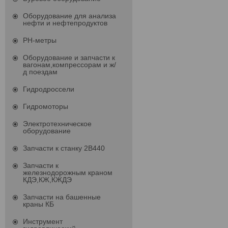
Оборудование для анализа
нефти и нефтепродуктов
PH-метры
Оборудование и запчасти к
вагонам,компрессорам и ж/
д поездам
Гидродроссели
Гидромоторы
Электротехническое
оборудование
Запчасти к станку 2В440
Запчасти к
железнодорожным краном
КДЭ,КЖ,КЖДЭ
Запчасти на башенные
краны КБ
Инструмент