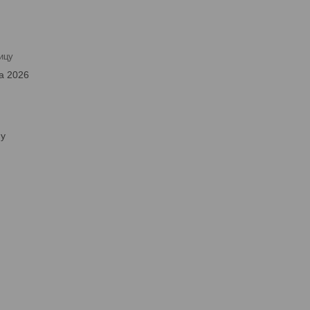
ицу
а 2026
ну