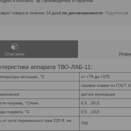
Адрес и контакты
Производитель и гарантия
озврат товара в течение 14 дней
по договоренности
Подробнее
Описание
Инфор
ктеристики аппарата ТВО-ЛАБ-11:
мпературы вспышки, °С
от +79 до +370
газовое пламя по ГОСТ 4
ламенения
датчик ионизации
сти нагрева, °С/мин
0,5…20,0
да поджига, °С
0,5…10,0
от сети переменного тока 220 В, не
700