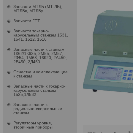
Запчасти МТЛБ (МТ-ЛБ),
МТЛБв, МТЛБу
Запчасти ГТТ
Запчасти токарно-
карусельным станкам 1531,
1541, 1512, 1516
Запасные части к станкам
1К62/1К625, 2М55, 2М57,
2Ф54, 1М63, 16К20, 2А450,
2Е450, 2Д450
Оснастка и комплектующие
к станкам
Запасные части к токарно-
карусельным станкам
1525,1Л532
Запасные части к
радиально-сверлильным
станкам
Регуляторы уровня,
вторичные приборы