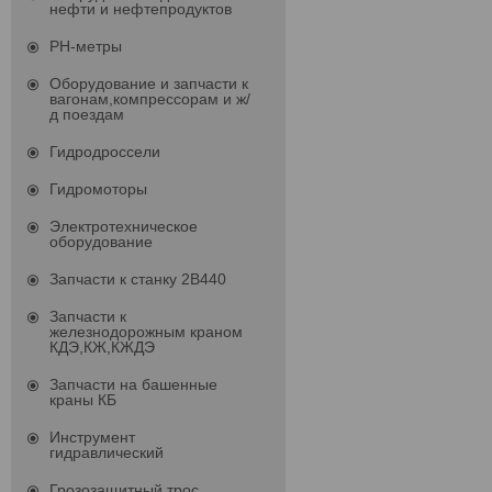
нефти и нефтепродуктов
PH-метры
Оборудование и запчасти к
вагонам,компрессорам и ж/
д поездам
Гидродроссели
Гидромоторы
Электротехническое
оборудование
Запчасти к станку 2В440
Запчасти к
железнодорожным краном
КДЭ,КЖ,КЖДЭ
Запчасти на башенные
краны КБ
Инструмент
гидравлический
Грозозащитный трос