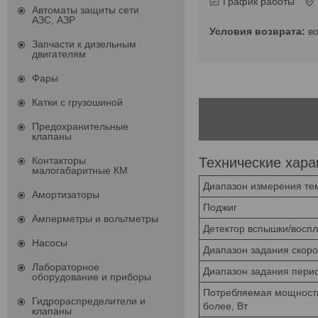
График работы
Автоматы защиты сети
АЗС, АЗР
в
Запчасти к дизельным
двигателям
Фары
Катки с грузошиной
Предохранительные
клапаны
Технические хара
Контакторы
малогабаритные КМ
Диапазон измерения те
Амортизаторы
Поджиг
Амперметры и вольтметры
Детектор вспышки/восп
Насосы
Диапазон задания скоро
Лабораторное
Диапазон задания перио
оборудование и приборы
Потребляемая мощность 
Гидрораспределители и
более, Вт
клапаны