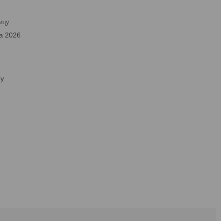
ицу
а 2026
ну