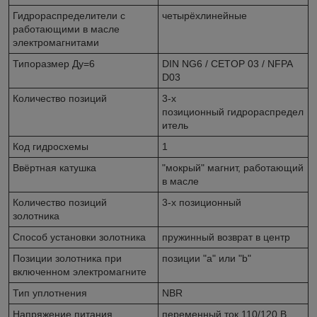
Гидрораспределители с
четырёхлинейные
работающими в масле
электромагнитами
Типоразмер Ду=6
DIN NG6 / CETOP 03 / NFPA
D03
Количество позиций
3-х
позиционный гидрораспредел
итель
Код гидросхемы
1
Ввёртная катушка
"мокрый" магнит, работающий
в масле
Количество позиций
3-х позиционный
золотника
Способ установки золотника
пружинный возврат в центр
Позиции золотника при
позиции "a" или "b"
включенном электромагните
Тип уплотнения
NBR
Напряжение питания
переменный ток 110/120 В